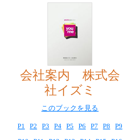
会社案内 株式会
社イズミ
このブックを見る
P1
P2
P3
P4
P5
P6
P7
P8
P9