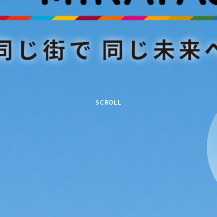
SCROLL