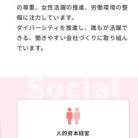
の尊重、女性活躍の推進、労働環境の整
採用情報
備に注力しています。
経営方針・戦略
サステナビリティマネジメント
沿革
ダイバーシティを推進し、誰もが活躍で
採用情報トップ
きる、働きやすい会社づくりに取り組ん
財務・業績
マテリアリティ
でいます。
事業紹介
新卒採用
IRライブラリ
Social
お問い合わせ
環境
組織図
第二新卒・経験者採用
IRニュース
社会
ゆめタウン公式サイト
パート・アルバイト採用
個人投資家の皆さまへ
ガバナンス
オープニング・リニューアル採用
人的資本経営