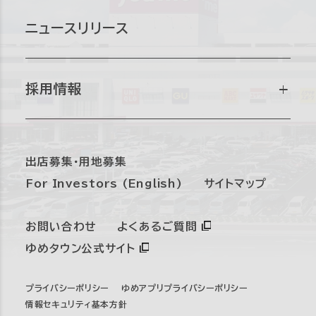
グループ会社
企業情報
サステナビリティマネジメント
ニュースリリース
経営理念・社長メッセージ
経営方針・戦略
マテリアリティ
採用情報
沿革
財務・業績
環境
採用情報トップ
出店募集・用地募集
事業紹介
For Investors (English)
サイトマップ
IRライブラリ
社会
新卒採用
お問い合わせ
よくあるご質問
組織図
IRニュース
ガバナンス
ゆめタウン公式サイト
第二新卒・経験者採用
プライバシーポリシー
ゆめアプリプライバシーポリシー
個人投資家の皆さまへ
SDGs
情報セキュリティ基本方針
パート・アルバイト採用