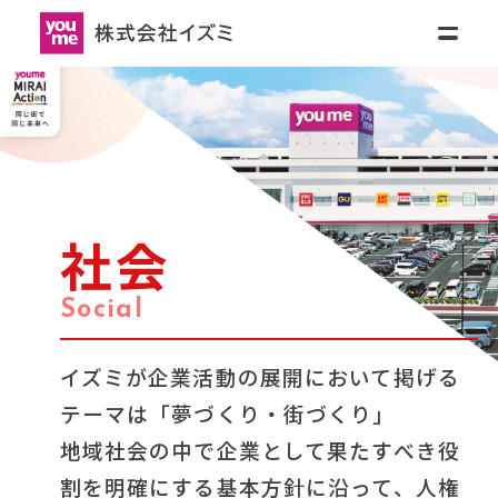
リティ
ニュースリリース
採用情報
お
問
SH)
い
合
わ
せ
会社情報
会社情報トップ
IR情報
(ENGLISH)
社会
Social
会社概要
JAPANESE
- 
ENGLISH
サステナビリティ
(ENGLISH)
イズミが企業活動の展開において掲げる
IR情報トップ
グループ会社
テーマは「夢づくり・街づくり」
JAPANESE
- 
ENGLISH
ニュースリリース
地域社会の中で企業として果たすべき役
企業情報
割を明確にする基本方針に沿って、人権
サステナビリティトップ
経営理念・社長メッセージ