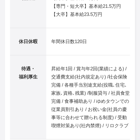
【専門・短大卒】基本給21.5万円
【大卒】基本給23.5万円
休日休暇
年間休日数120日
待遇・
昇給年1回 / 賞与年2回(業績による) /
福利厚生
交通費支給(社内規定あり) /社会保険
完備 / 各種手当別途支給(役職､住宅､
家族､資格､残業) /制服貸与 / 社員食堂
完備 / 食事補助あり / ゆめタウンでの
従業員割引あり / お祝い金(社員の慶
事等に合わせて贈られる制度) / 受動
喫煙対策あり(社内禁煙) / リロクラブ