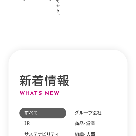
採用情報
経営方針・戦略
サステナビリティマネジメント
沿革
採用情報トップ
財務・業績
マテリアリティ
事業紹介
新卒採用
IRライブラリ
お問い合わせ
環境
組織図
新着情報
第二新卒・経験者採用
IRニュース
社会
WHAT’S NEW
ゆめタウン公式サイト
パート・アルバイト採用
すべて
グループ会社
個人投資家の皆さまへ
ガバナンス
IR
商品・営業
オープニング・リニューアル採用
サステナビリティ
組織・人事