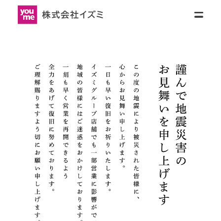
リティ
ニュースリリース
採用情報
お
問
SH)
い
合
わ
せ
会社情報
会社情報トップ
IR情報
(ENGLISH)
会社概要
JAPANESE
- 
ENGLISH
サステナビリティ
(ENGLISH)
IR情報トップ
グループ会社
JAPANESE
- 
ENGLISH
ニュースリリース
企業情報
サステナビリティトップ
経営理念・社長メッセージ