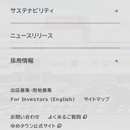
会社概要
IR情報トップ
サステナビリティ
グループ会社
企業情報
サステナビリティマネジメント
ニュースリリース
経営理念・社長メッセージ
経営方針・戦略
マテリアリティ
採用情報
沿革
財務・業績
環境
採用情報トップ
出店募集・用地募集
事業紹介
For Investors (English)
サイトマップ
IRライブラリ
社会
新卒採用
お問い合わせ
よくあるご質問
組織図
IRニュース
ガバナンス
ゆめタウン公式サイト
第二新卒・経験者採用