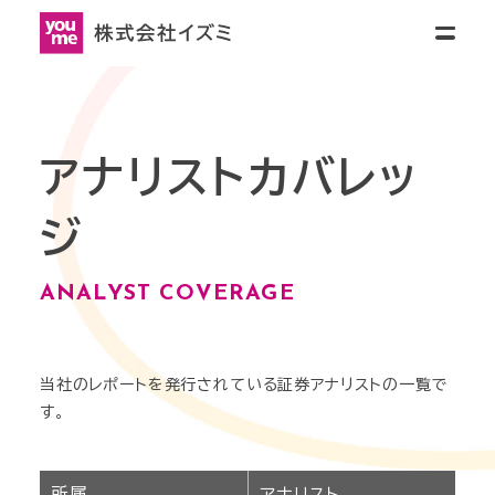
リティ
ニュースリリース
採用情報
お
問
SH)
い
合
わ
せ
会社情報
アナリストカバレッ
会社情報トップ
ジ
IR情報
(ENGLISH)
ANALYST COVERAGE
会社概要
JAPANESE
- 
ENGLISH
サステナビリティ
(ENGLISH)
IR情報トップ
当社のレポートを発行されている証券アナリストの一覧で
グループ会社
す。
JAPANESE
- 
ENGLISH
ニュースリリース
企業情報
サステナビリティトップ
経営理念・社長メッセージ
所属
アナリスト