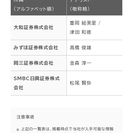
採用情報
（アルファベット順）
（敬称略）
経営方針・戦略
サステナビリティマネジメント
沿革
重岡 絵美里 /
大和証券株式会社
採用情報トップ
津田 和徳
財務・業績
マテリアリティ
事業紹介
みずほ証券株式会社
高橋 俊雄
新卒採用
岡三証券株式会社
金森 淳一
IRライブラリ
お問い合わせ
環境
組織図
第二新卒・経験者採用
SMBC日興証券株式
松尾 賢弥
IRニュース
会社
社会
ゆめタウン公式サイト
パート・アルバイト採用
個人投資家の皆さまへ
ガバナンス
注意事項
オープニング・リニューアル採用
上記の一覧表は、掲載時点で当社が入手可能な情報