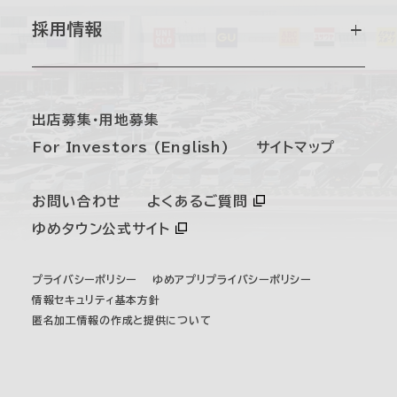
経営理念・社長メッセージ
経営方針・戦略
マテリアリティ
採用情報
沿革
財務・業績
環境
採用情報トップ
出店募集・用地募集
事業紹介
For Investors (English)
サイトマップ
IRライブラリ
社会
新卒採用
お問い合わせ
よくあるご質問
組織図
IRニュース
ガバナンス
ゆめタウン公式サイト
第二新卒・経験者採用
プライバシーポリシー
ゆめアプリプライバシーポリシー
個人投資家の皆さまへ
SDGs
情報セキュリティ基本方針
パート・アルバイト採用
匿名加工情報の作成と提供について
株主・株式情報
サステナビリティニュース
オープニング・リニューアル採用