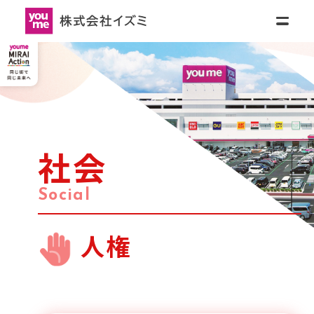
リティ
ニュースリリース
採用情報
お
問
SH)
い
合
わ
せ
会社情報
会社情報トップ
IR情報
(ENGLISH)
社会
Social
会社概要
JAPANESE
- 
ENGLISH
サステナビリティ
(ENGLISH)
人権
IR情報トップ
グループ会社
JAPANESE
- 
ENGLISH
ニュースリリース
企業情報
サステナビリティトップ
経営理念・社長メッセージ