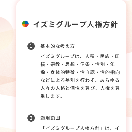
採用情報
経営方針・戦略
サステナビリティマネジメント
イズミグループ人権方針
沿革
採用情報トップ
財務・業績
マテリアリティ
事業紹介
1
基本的な考え方
新卒採用
イズミグループは、人種・民族・国
籍・宗教・思想・信条・性別・年
IRライブラリ
お問い合わせ
環境
組織図
齢・身体的特徴・性自認・性的指向
第二新卒・経験者採用
などによる差別を行わず、あらゆる
IRニュース
人々の人格と個性を尊び、人権を尊
社会
ゆめタウン公式サイト
重します。
パート・アルバイト採用
個人投資家の皆さまへ
ガバナンス
2
適用範囲
オープニング・リニューアル採用
「イズミグループ人権方針」は、イ