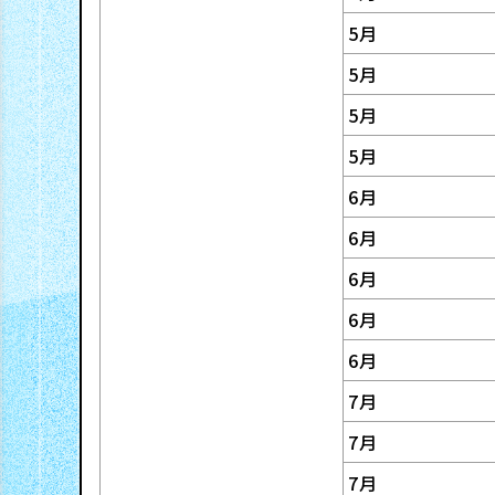
5月
ま
ー
5月
へ
ト
ガ
5月
・
5月
バ
6月
ア
株
ナ
6月
ル
主
ン
6月
バ
・
ス
6月
イ
6月
株
7月
ト
式
S
7月
採
情
7月
D