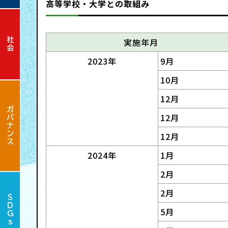
高等学校・大学との取組み
リ
営
ビ
経
リ
方
実施年月
社会
リ
営
2023年
9月
ー
針
テ
理
10月
ス
・
ィ
念
12月
ガバナンス
戦
ト
12月
・
12月
略
ッ
社
採
2024年
1月
プ
長
2月
用
2月
メ
財
SDGs
情
5月
ッ
務
サ