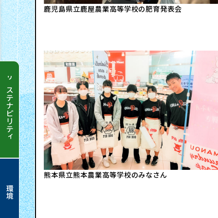
リ
鹿児島県立鹿屋農業高等学校の肥育発表会
ッ
要
テ
プ
ィ
グ
サステナビリティ
企
ル
業
ニ
ー
情
プ
ュ
サ
報
会
ス
ー
熊本県立熊本農業高等学校のみなさん
社
テ
環境
ス
経
ナ