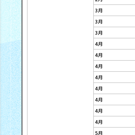
リ
ウ
3月
卒
テ
3月
ン
・
個
3月
ィ
経
公
人
4月
験
4月
式
投
4月
環
者
資
サ
4月
境
採
家
イ
4月
用
4月
の
ト
4月
皆
社
4月
さ
会
パ
5月