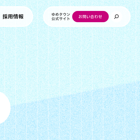
採用情報
お問い合わせ
ト
者採用
念・
財務・業績
マテリアリティ
ッセージ
リニューアル採用
個人投資家の皆さまへ
社会
SDGs