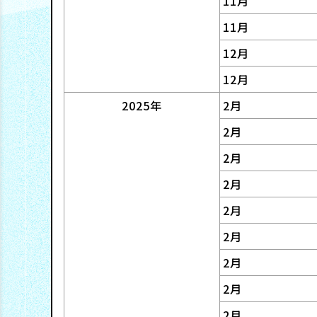
11月
ジ
い
ラ
11月
紹
メ
合
12月
リ
新
介
12月
ン
わ
卒
2025年
2月
ト
せ
採
2月
I
組
2月
用
R
織
2月
マ
ニ
図
2月
テ
ゆ
2月
ュ
第
リ
2月
め
ー
二
2月
ア
タ
ス
新
2月