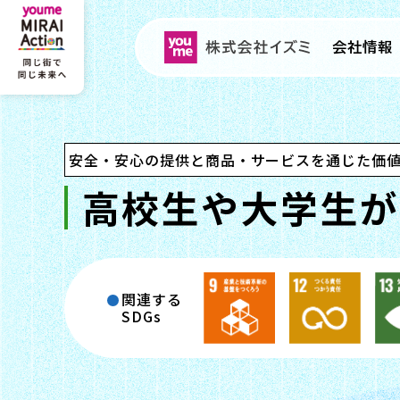
会社情報
会
社
安全・安心の提供と商品・サービスを通じた価
会社情報
IR情報
サステナビリ
採用情報
情
高校生や大学生が
INVESTOR RELATIONS
SUSTAINABILITY
RECRUITMENT
COMPANY
報
JAPANESE
JAPANESE
- 
- 
ENGLISH
ENGLISH
関連する
SDGs
会
IR
(ENGLISH)
社
情