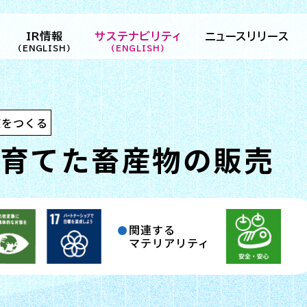
IR情報
サステナビリティ
ニュースリリース
(ENGLISH)
(ENGLISH)
値をつくる
ティ
企業情報
新卒採用
サステナビリティマネジメン
経営方針・戦略
第二新卒・経験
経営理
育てた畜産物の販売
会社概要
グループ会社
社長メ
IRライブラリ
パート・アルバイト採用
環境
IRニュース
オープニング・
沿革
事業紹介
組織図
株主・株式情報
ガバナンス
IR関連情報
関連する
サステナビリティニュース
マテリアリティ