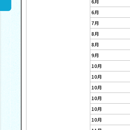
6月
報
セ
・
ス
6月
ー
7月
業
テ
8月
ジ
績
ナ
採
8月
ビ
用
9月
10月
リ
情
沿
I
10月
テ
報
革
R
10月
ィ
ト
ラ
10月
お
マ
ッ
10月
イ
事
10月
問
ネ
プ
ブ
業