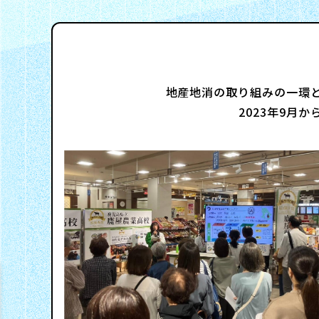
情
報
報
ト
地産地消の取り組みの一環
2023年9月
サ
(ENGLISH)
ッ
プ
ス
I
R
テ
情
会
ナ
報
社
ビ
ト
概